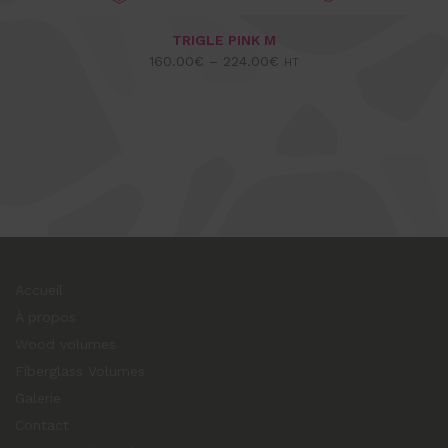
CHOIX DES OPTIONS
VUE EXPRESS
TRIGLE PINK M
160.00
€
–
224.00
€
HT
Accueil
À propos
Wood volumes
Fiberglass Volumes
Galerie
Contact