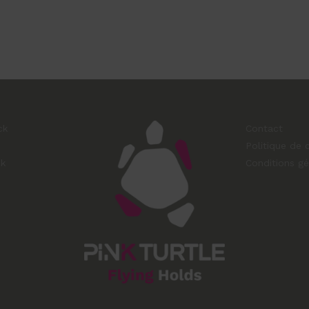
ck
Contact
Politique de c
ck
Conditions gé