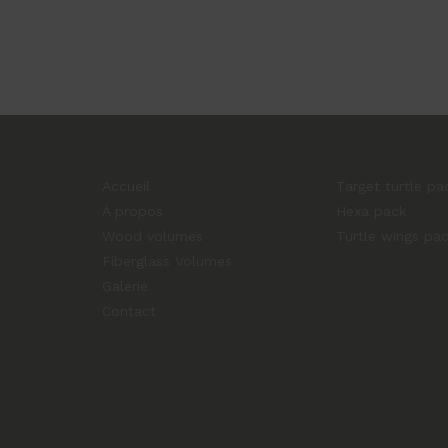
Accueil
Target turtle pa
À propos
Hexa pack
Wood volumes
Turtle wings pa
Fiberglass Volumes
Galerie
Contact