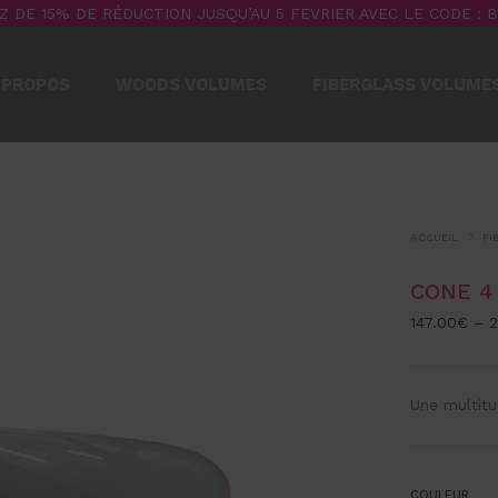
Z DE 15% DE RÉDUCTION JUSQU’AU 5 FEVRIER AVEC LE CODE : 
 PROPOS
WOODS VOLUMES
FIBERGLASS VOLUME
ACCUEIL
FI
CONE 4
147.00
€
–
2
Une multitu
COULEUR