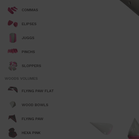
COMMAS
ELIPSES
JUGGS
PINCHS
SLOPPERS
WOODS VOLUMES
FLYING PAW FLAT
WOOD BOWLS
FLYING PAW
HEXA PINK