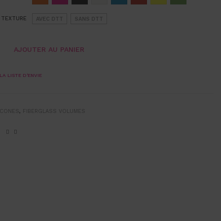
 TEXTURE
AVEC DTT
SANS DTT
AJOUTER AU PANIER
LA LISTE D'ENVIE
CONES
,
FIBERGLASS VOLUMES