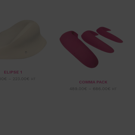
ELIPSE 1
00
€
–
223.00
€
HT
COMMA PACK
489.00
€
–
686.00
€
HT