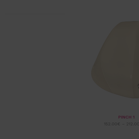
PINCH 1
152.00
€
–
212.0