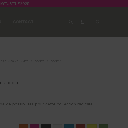
BIGTURTLE2025
S
CONTACT
BERGLASS VOLUMES
CONES
CONE 4
06.00
€
HT
de de possibilités pour cette collection radicale