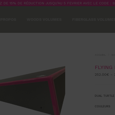
Z DE 15% DE RÉDUCTION JUSQU’AU 5 FEVRIER AVEC LE CODE : 
 PROPOS
WOODS VOLUMES
FIBERGLASS VOLUME
ACCUEIL
WO
FLYING
252.00
€
–
DUAL TURTLE
COULEURS