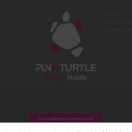
ck
Contact
Politique de c
ck
Conditions gé
contact@pinkturtleholds.com
© 2026 PinkTurtleHolds