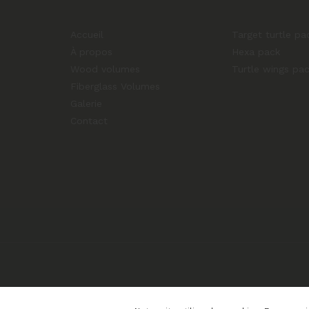
Accueil
Target turtle pa
À propos
Hexa pack
Wood volumes
Turtle wings pa
Fiberglass Volumes
Galerie
Contact