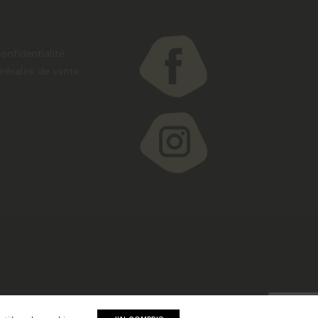
onfidentialité
nérales de vente