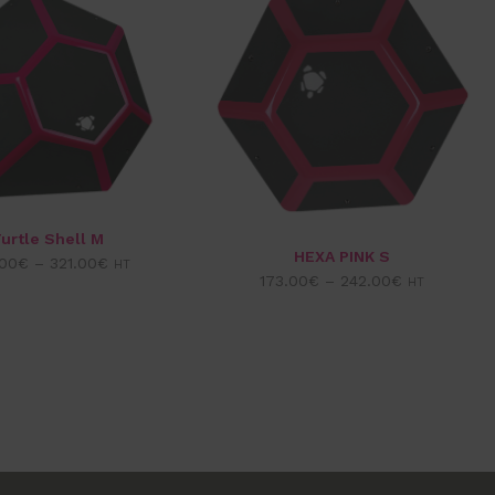
urtle Shell M
HEXA PINK S
00
€
–
321.00
€
HT
173.00
€
–
242.00
€
HT