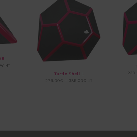
XS
0
€
HT
T
230.
Turtle Shell L
276.00
€
–
385.00
€
HT