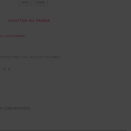
AVEC
SANS
AJOUTER AU PANIER
LA LISTE D'ENVIE
FLYING PAW FLAT
,
WOODS VOLUMES
MPLÉMENTAIRES