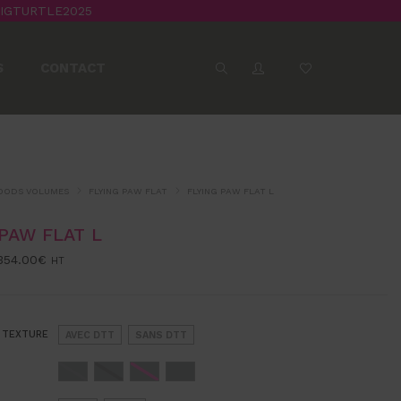
BIGTURTLE2025
S
CONTACT
ODS VOLUMES
FLYING PAW FLAT
FLYING PAW FLAT L
 PAW FLAT L
354.00
€
HT
 TEXTURE
AVEC DTT
SANS DTT