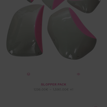
CHOIX DES OPTIONS
VUE EXPRESS
SLOPPER PACK
1,136.00
€
–
1,590.00
€
HT