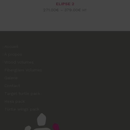
CHOIX DES OPTIONS
VUE EXPRESS
ELIPSE 2
271.00
€
–
379.00
€
HT
Accueil
À propos
Wood volumes
Fiberglass Volumes
Galerie
Contact
Target turtle pack
Hexa pack
Turtle wings pack