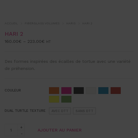
ACCUEIL
FIBERGLASS VOLUMES
HARIS
HARI 2
HARI 2
160.00
€
–
223.00
€
HT
Des formes inspirées des écailles de tortue avec une variété
de préhension.
COULEUR
DUAL TURTLE TEXTURE
AVEC DTT
SANS DTT
AJOUTER AU PANIER