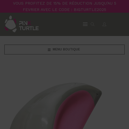
VOUS PROFITEZ DE 15% DE RÉDUCTION JUSQU’AU 5
FEVRIER AVEC LE CODE : BIGTURTLE2025
MENU BOUTIQUE