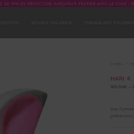
Z DE 15% DE RÉDUCTION JUSQU’AU 5 FEVRIER AVEC LE CODE : 
 PROPOS
WOODS VOLUMES
FIBERGLASS VOLUME
ACCUEIL
FI
HARI 4
160.00
€
–
Des formes 
préhension.