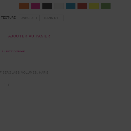
 TEXTURE
AVEC DTT
SANS DTT
AJOUTER AU PANIER
LA LISTE D'ENVIE
FIBERGLASS VOLUMES
,
HARIS