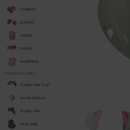
COMMAS
ELIPSES
JUGGS
PINCHS
SLOPPERS
WOODS VOLUMES
FLYING PAW FLAT
WOOD BOWLS
FLYING PAW
HEXA PINK