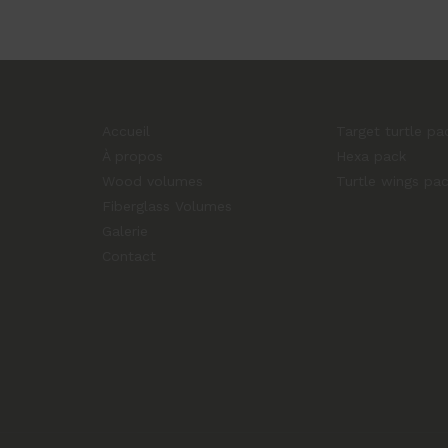
Accueil
Target turtle pa
À propos
Hexa pack
Wood volumes
Turtle wings pa
Fiberglass Volumes
Galerie
Contact