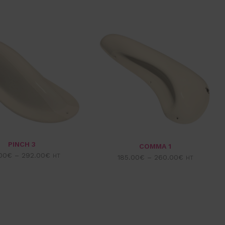
PINCH 3
COMMA 1
00
€
–
292.00
€
HT
185.00
€
–
260.00
€
HT