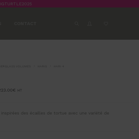
BIGTURTLE2025
S
CONTACT
BERGLASS VOLUMES
HARIS
HARI 4
223.00
€
HT
inspirées des écailles de tortue avec une variété de