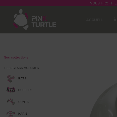
VOUS PROFITE
ACCUEIL
À
Nos collections
FIBERGLASS VOLUMES
BATS
BUBBLES
CONES
HARIS