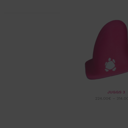
JUGGS 3
224.00
€
–
314.0