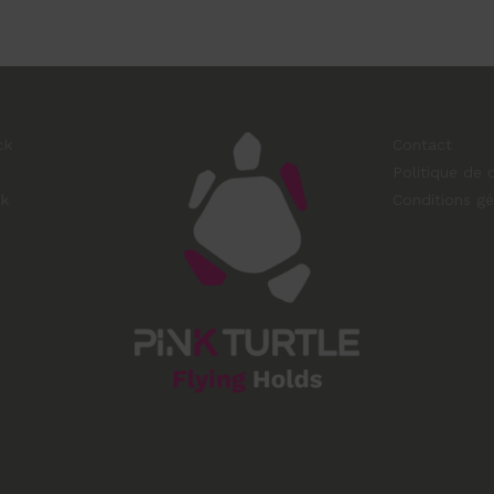
ck
Contact
Politique de c
ck
Conditions gé