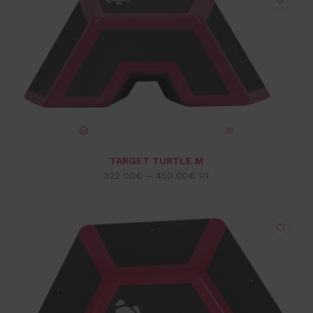
CHOIX DES OPTIONS
VUE EXPRESS
TARGET TURTLE M
322.00
€
–
450.00
€
HT