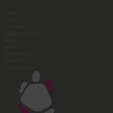
Accueil
À propos
Wood volumes
Fiberglass Volumes
Galerie
Contact
Target turtle pack
Hexa pack
Turtle wings pack