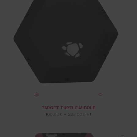
CHOIX DES OPTIONS
VUE EXPRESS
TARGET TURTLE MIDDLE
160.00
€
–
223.00
€
HT