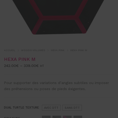
ACCUEIL
WOODS VOLUMES
HEXA PINK
HEXA PINK M
HEXA PINK M
242.00
€
–
339.00
€
HT
Pour supporter des variations d’angles subtiles ou imposer
des préhensions ou poses de pieds éxigentes.
DUAL TURTLE TEXTURE
AVEC DTT
SANS DTT