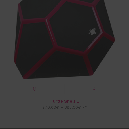
CHOIX DES OPTIONS
VUE EXPRESS
Turtle Shell L
276.00
€
–
385.00
€
HT