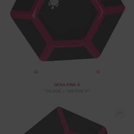
CHOIX DES OPTIONS
VUE EXPRESS
HEXA PINK S
173.00
€
–
242.00
€
HT