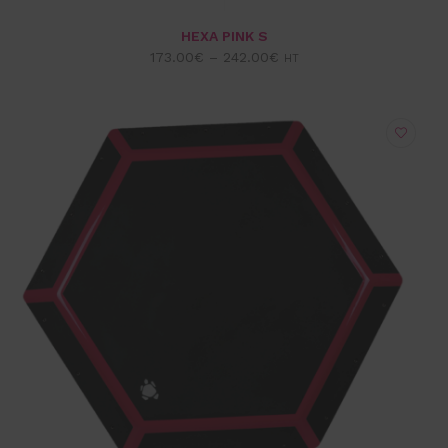
CHOIX DES OPTIONS
VUE EXPRESS
HEXA PINK S
173.00
€
–
242.00
€
HT