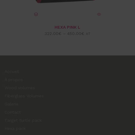
CHOIX DES OPTIONS
VUE EXPRESS
HEXA PINK L
322.00
€
–
450.00
€
HT
Accueil
À propos
Wood volumes
Fiberglass Volumes
Galerie
Contact
Target turtle pack
Hexa pack