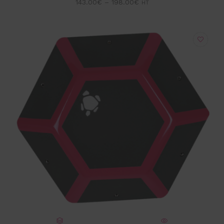
143.00
€
–
198.00
€
HT