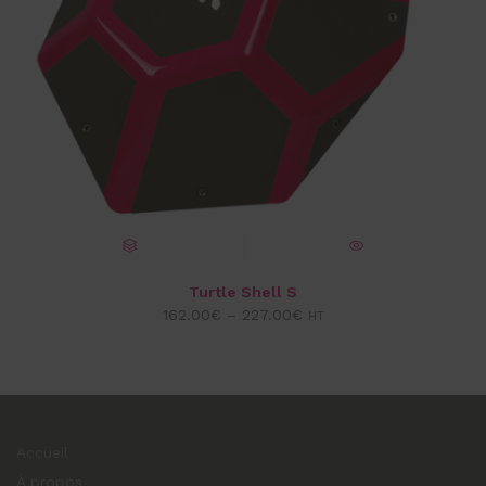
CHOIX DES OPTIONS
VUE EXPRESS
Turtle Shell S
162.00
€
–
227.00
€
HT
Accueil
À propos