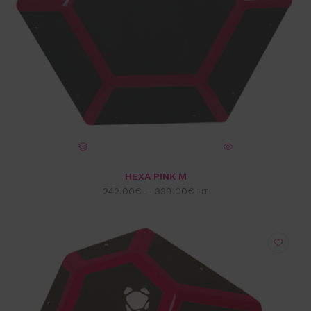
CHOIX DES OPTIONS
VUE EXPRESS
HEXA PINK M
242.00
€
–
339.00
€
HT