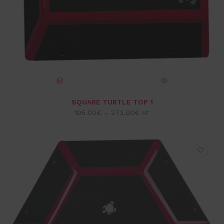
CHOIX DES OPTIONS
VUE EXPRESS
SQUARE TURTLE TOP 1
195.00
€
–
273.00
€
HT