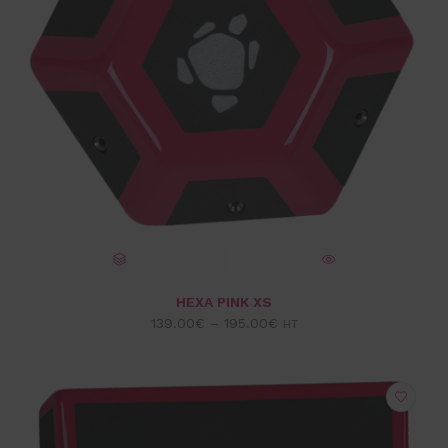
CHOIX DES OPTIONS
VUE EXPRESS
HEXA PINK XS
139.00
€
–
195.00
€
HT