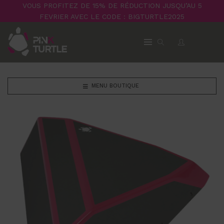
VOUS PROFITEZ DE 15% DE RÉDUCTION JUSQU’AU 5
FEVRIER AVEC LE CODE : BIGTURTLE2025
MENU BOUTIQUE