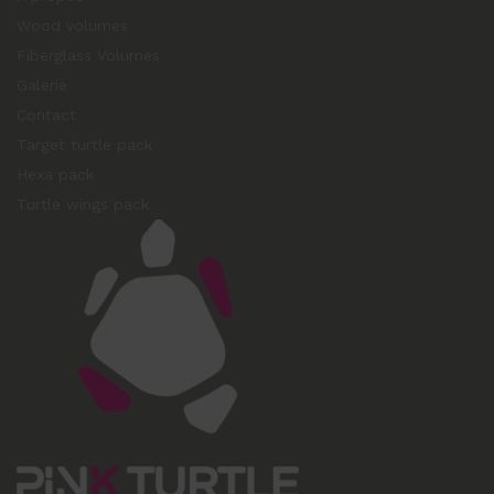
Wood volumes
Fiberglass Volumes
Galerie
Contact
Target turtle pack
Hexa pack
Turtle wings pack