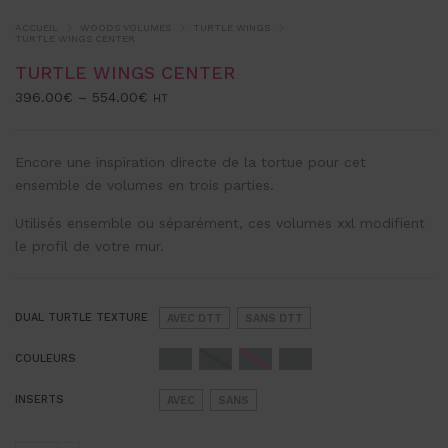
ACCUEIL
WOODS VOLUMES
TURTLE WINGS
TURTLE WINGS CENTER
TURTLE WINGS CENTER
396.00
€
–
554.00
€
HT
Encore une inspiration directe de la tortue pour cet
ensemble de volumes en trois parties.
Utilisés ensemble ou séparément, ces volumes xxl modifient
le profil de votre mur.
DUAL TURTLE TEXTURE
AVEC DTT
SANS DTT
COULEURS
INSERTS
AVEC
SANS