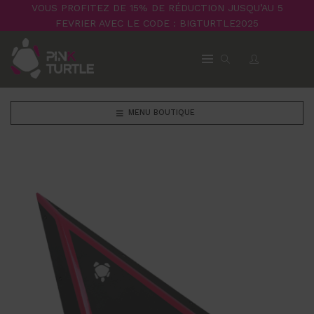
VOUS PROFITEZ DE 15% DE RÉDUCTION JUSQU’AU 5
FEVRIER AVEC LE CODE : BIGTURTLE2025
MENU BOUTIQUE