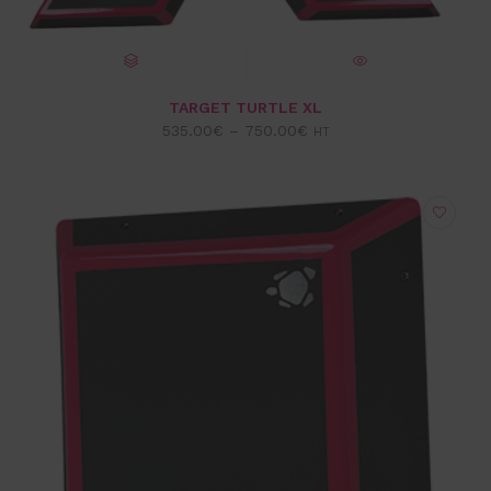
CHOIX DES OPTIONS
VUE EXPRESS
TARGET TURTLE XL
535.00
€
–
750.00
€
HT