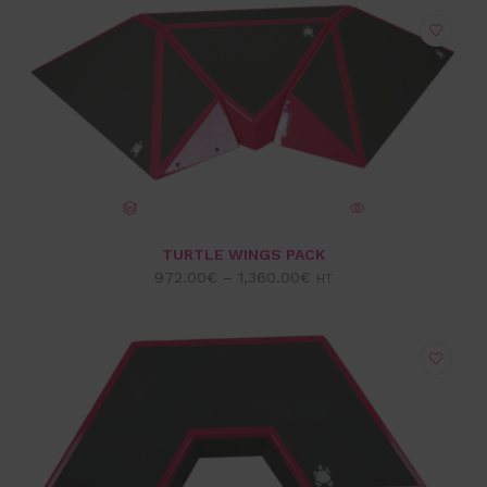
CHOIX DES OPTIONS
VUE EXPRESS
TURTLE WINGS PACK
972.00
€
–
1,360.00
€
HT