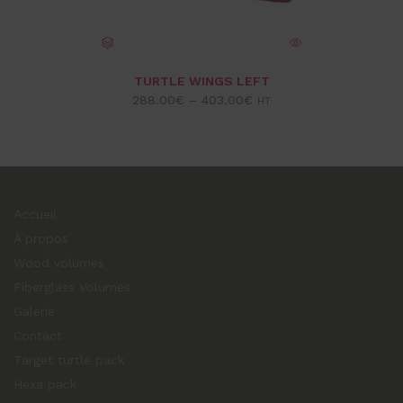
CHOIX DES OPTIONS
VUE EXPRESS
TURTLE WINGS LEFT
288.00
€
–
403.00
€
HT
Accueil
À propos
Wood volumes
Fiberglass Volumes
Galerie
Contact
Target turtle pack
Hexa pack