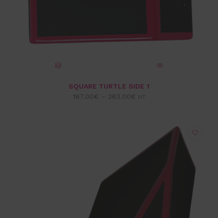
CHOIX DES OPTIONS
VUE EXPRESS
SQUARE TURTLE SIDE 1
187.00
€
–
263.00
€
HT